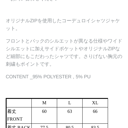
オリジナルZIPを使用したコーデュロイシャツジャケ
ット。
フロントとバックのシルエットが異なる仕様やワイド
シルエットに加えサイドポケットやオリジナルZIPな
ど細部にもこだわったシャツです。さりげない胸元の
刺繍もポイントです。
CONTENT _95% POLYESTER , 5% PU
M
L
XL
着丈
60
63
66
FRONT
着丈 BACK
77.5
80.5
83.5