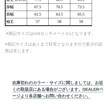
身幅
67.5
70.5
73.5
肩幅
61.5
63.5
65.5
袖丈
57
58
59
※表記サイズはcm(センチメートル)となります。
※表記サイズはあくまで目安となりますので多少の誤
差は生じます。
在庫切れのカラー・サイズに関しましては、お近
くの取扱店にある場合がございます。DEALERペ
ージより各店舗へお問い合わせください。