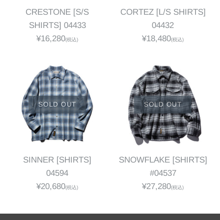
CRESTONE [S/S
CORTEZ [L/S SHIRTS]
SHIRTS] 04433
04432
¥16,280
¥18,480
(税込)
(税込)
SOLD OUT
SOLD OUT
SINNER [SHIRTS]
SNOWFLAKE [SHIRTS]
04594
#04537
¥20,680
¥27,280
(税込)
(税込)