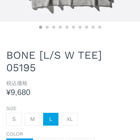
BONE [L/S W TEE]
05195
税込価格
¥9,680
SIZE
S
M
L
XL
COLOR