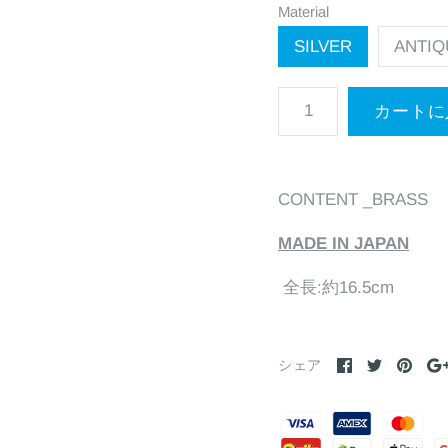
Material
SILVER
ANTIQ
CONTENT _BRASS
MADE IN JAPAN
全長:約16.5cm
シェア