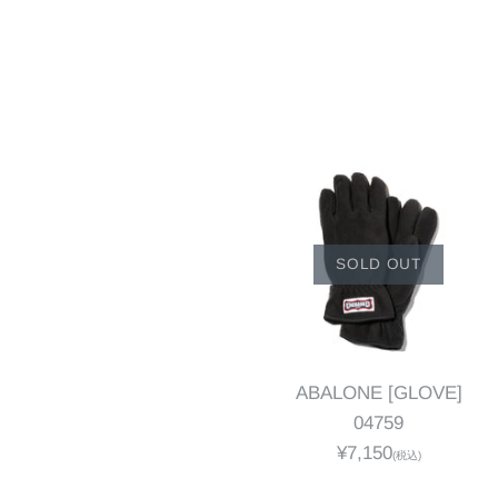
SOLD OUT
ABALONE [GLOVE]
04759
¥7,150
(税込)