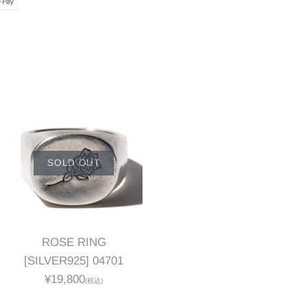
SOLD OUT
ROSE RING
[SILVER925] 04701
¥19,800
(税込)