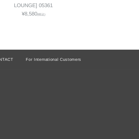
LOUNGE] 05361
¥8,580
(税込)
NTACT
For International Customers