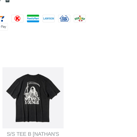
S/S TEE B [NATHAN'S