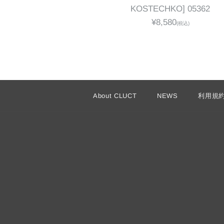
KOSTECHKO] 05362
¥8,580
(税込)
About CLUCT
NEWS
利用規