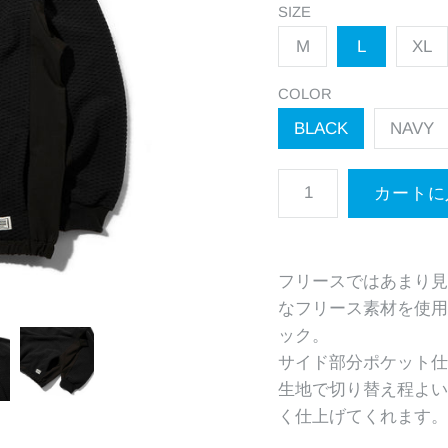
SIZE
M
L
XL
COLOR
BLACK
NAVY
フリースではあまり見
なフリース素材を使用
ック。
サイド部分ポケット仕
生地で切り替え程よい
く仕上げてくれます。